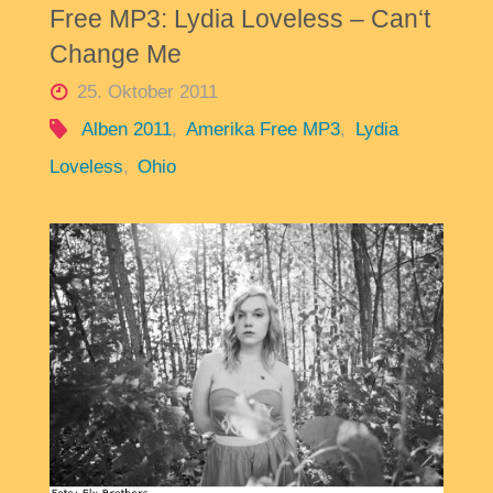
Free MP3: Lydia Loveless – Can‘t
Change Me
25. Oktober 2011
Alben 2011
,
Amerika Free MP3
,
Lydia
Loveless
,
Ohio