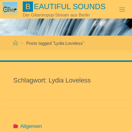
Skip
B
E
A
U
T
I
F
U
L
S
O
U
N
D
S
to
Der Gitarrenpop-Stream aus Berlin
content
Home
Posts tagged "Lydia Loveless"
Schlagwort:
Lydia Loveless
Allgemein