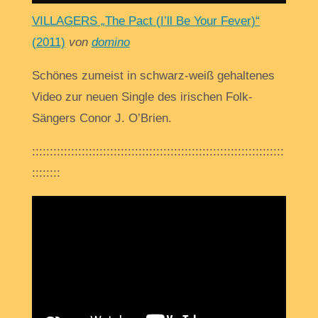
VILLAGERS „The Pact (I’ll Be Your Fever)“
(2011)
von
domino
Schönes zumeist in schwarz-weiß gehaltenes
Video zur neuen Single des irischen Folk-
Sängers Conor J. O’Brien.
:::::::::::::::::::::::::::::::::::::::::::::::::::::::::::::::::::::::
::::::::