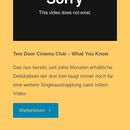
Two Door Cinema Club – What You Know
Das nun bereits seit zehn Monaten erhältliche
Debütalbum der drei Iren taugt immer noch für
eine weitere Singleauskopplung samt tollem
Video.
„Meine
Weiterlesen
kleine