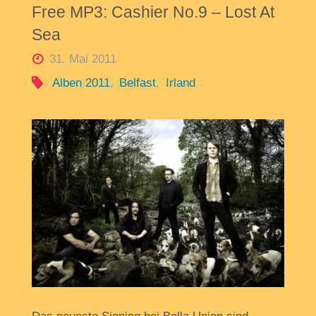
Free MP3: Cashier No.9 – Lost At
Sea
31. Mai 2011
Alben 2011
,
Belfast
,
Irland