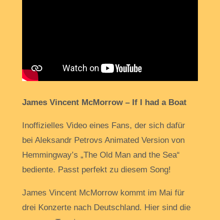
James Vincent McMorrow – If I had a Boat
Inoffizielles Video eines Fans, der sich dafür
bei Aleksandr Petrovs Animated Version von
Hemmingway’s „The Old Man and the Sea“
bediente. Passt perfekt zu diesem Song!
James Vincent McMorrow kommt im Mai für
drei Konzerte nach Deutschland. Hier sind die