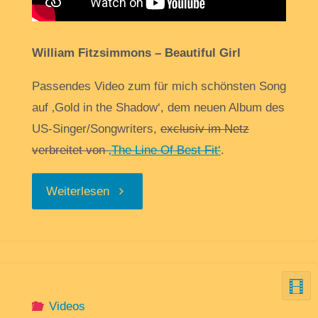
William Fitzsimmons – Beautiful Girl
Passendes Video zum für mich schönsten Song
auf ‚Gold in the Shadow‘, dem neuen Album des
US-Singer/Songwriters,
exclusiv im Netz
verbreitet von
‚The Line Of Best Fit‘
.
„Meine
Weiterlesen
kleine
Videoschau“
Videos