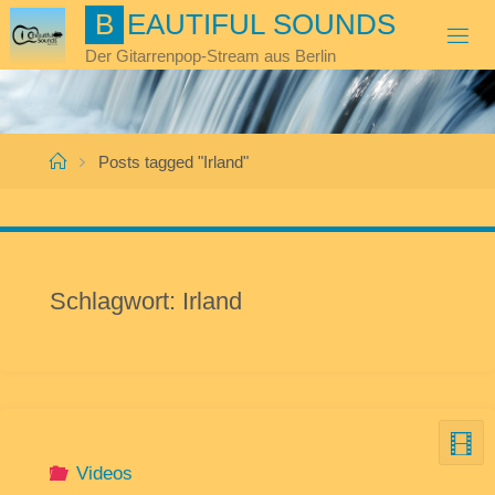
Skip
B
E
A
U
T
I
F
U
L
S
O
U
N
D
S
to
Der Gitarrenpop-Stream aus Berlin
content
Home
Posts tagged "Irland"
Schlagwort:
Irland
Videos