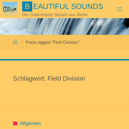
Skip
B
E
A
U
T
I
F
U
L
S
O
U
N
D
S
to
Der Gitarrenpop-Stream aus Berlin
content
Home
Posts tagged "Field Division"
Schlagwort:
Field Division
Allgemein