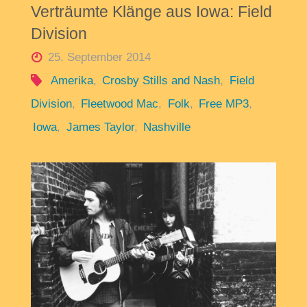
Verträumte Klänge aus Iowa: Field
Division
25. September 2014
Amerika
,
Crosby Stills and Nash
,
Field
Division
,
Fleetwood Mac
,
Folk
,
Free MP3
,
Iowa
,
James Taylor
,
Nashville