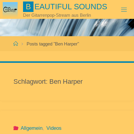
Skip
B
E
A
U
T
I
F
U
L
S
O
U
N
D
S
to
Der Gitarrenpop-Stream aus Berlin
content
Home
Posts tagged "Ben Harper"
Schlagwort:
Ben Harper
Allgemein
,
Videos