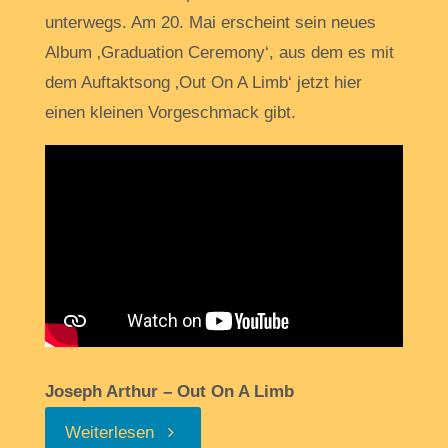
unterwegs. Am 20. Mai erscheint sein neues
Album ‚Graduation Ceremony‘, aus dem es mit
dem Auftaktsong ‚Out On A Limb‘ jetzt hier
einen kleinen Vorgeschmack gibt.
Joseph Arthur – Out On A Limb
„Neues
Weiterlesen