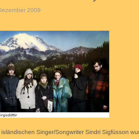
Dezember 2009
 isländischen Singer/Songwriter Sindri Sigfússon wu