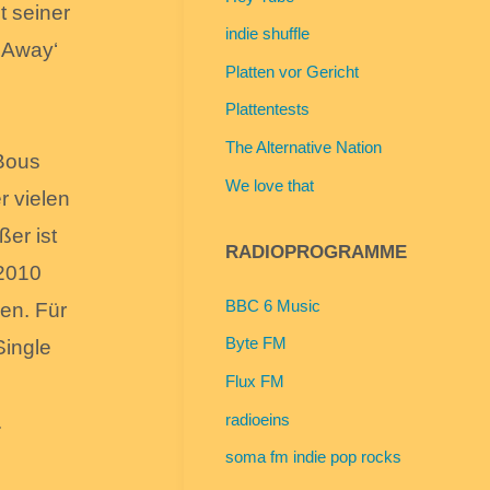
t seiner
indie shuffle
 Away‘
Platten vor Gericht
m
Plattentests
The Alternative Nation
 Bous
We love that
r vielen
ßer ist
RADIOPROGRAMME
 2010
BBC 6 Music
nen. Für
Byte FM
Single
Flux FM
radioeins
.
soma fm indie pop rocks