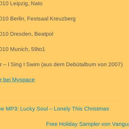
010 Leipzig, Nato
010 Berlin, Festsaal Kreuzberg
010 Dresden, Beatpol
010 Munich, 59to1
 – I Sing I Swim (aus dem Debütalbum von 2007)
r bei Myspace
ee MP3: Lucky Soul – Lonely This Christmas
Free Holiday Sampler von Vangu