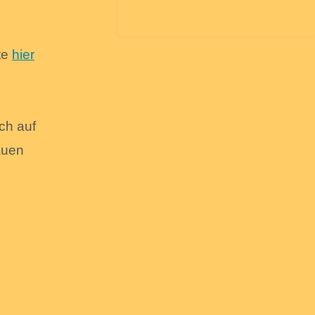
te
hier
ch auf
auen