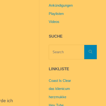
Ankündigungen
Playlisten
Videos
SUCHE
Searc
Search
for:
LINKLISTE
Coast Is Clear
das klienicum
herzmukke
rde ich
Hey Tube