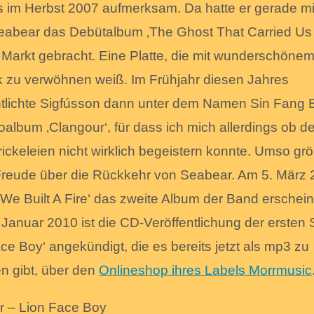
s im Herbst 2007 aufmerksam. Da hatte er gerade mi
abear das Debütalbum ‚The Ghost That Carried Us
 Markt gebracht. Eine Platte, die mit wunderschöne
lk zu verwöhnen weiß. Im Frühjahr diesen Jahres
ntlichte Sigfússon dann unter dem Namen Sin Fang
oalbum ‚Clangour‘, für dass ich mich allerdings ob de
rickeleien nicht wirklich begeistern konnte. Umso grö
reude über die Rückkehr von Seabear. Am 5. März
 ‚We Built A Fire‘ das zweite Album der Band erschei
 Januar 2010 ist die CD-Veröffentlichung der ersten 
ce Boy‘ angekündigt, die es bereits jetzt als mp3 zu
n gibt, über den
Onlineshop ihres Labels Morrmusic
 – Lion Face Boy