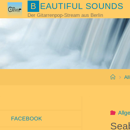
B
E
A
U
T
I
F
U
L
S
O
U
N
D
S
Skip
to
Der Gitarrenpop-Stream aus Berlin
content
Home
Al
Allg
FACEBOOK
Seab