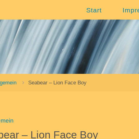
Start
Impr
lgemein
Seabear – Lion Face Boy
emein
ear – Lion Face Boy