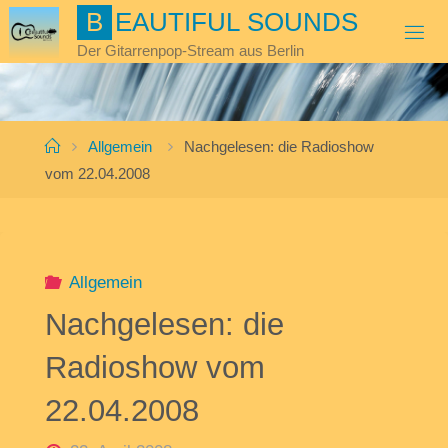
Skip
B
E
A
U
T
I
F
U
L
S
O
U
N
D
S
to
Der Gitarrenpop-Stream aus Berlin
content
Home
Allgemein
Nachgelesen: die Radioshow
vom 22.04.2008
Allgemein
Nachgelesen: die
Radioshow vom
22.04.2008